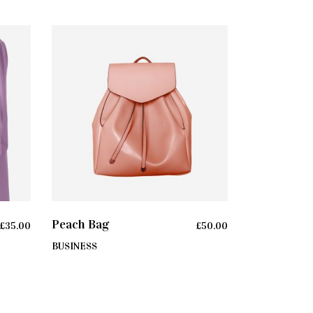
ADD TO CART
Peach Bag
£
35.00
£
50.00
BUSINESS