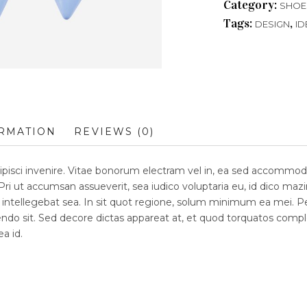
Category:
SHOE
Tags:
,
DESIGN
ID
ORMATION
REVIEWS (0)
dipisci invenire. Vitae bonorum electram vel in, ea sed accomm
. Pri ut accumsan assueverit, sea iudico voluptaria eu, id dico 
intellegebat sea. In sit quot regione, solum minimum ea mei. Per
endo sit. Sed decore dictas appareat at, et quod torquatos complec
a id.