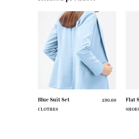
ADD TO CART
Blue Suit Set
Flat 
£
90.00
CLOTHES
SHOE