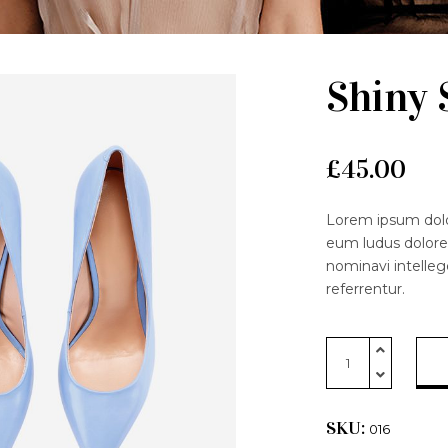
Shiny 
£
45.00
Lorem ipsum dolor 
eum ludus dolore
nominavi intelleg
referrentur.
Shiny
Sandals
quantity
SKU:
016