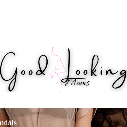
IPS
HEALTH
WORKOUTS
BEAUTY
ndals