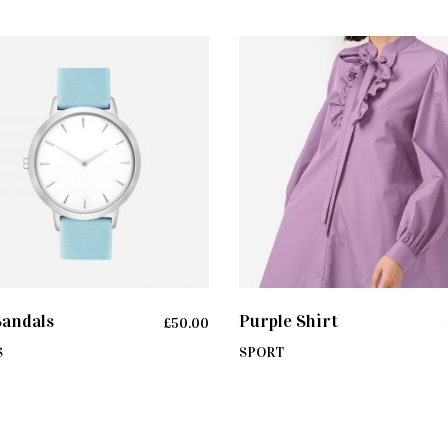
ADD TO CART
ADD TO CART
Sandals
Purple Shirt
£
50.00
S
SPORT