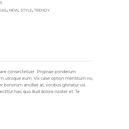
S
,
,
,
EAS
NEW
STYLE
TRENDY
odare consectetuer. Propriae ponderum
mazim utroque eum. Vix case option mentitum no,
 bonorum ancillae at, vocibus gloriatur vis
titur has, quo illud dolore noster et. Te