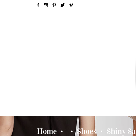
SEX & LOVE
RELATIONSH
Home
Shoes
Shiny Sa
•
•
•