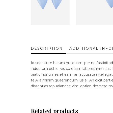
DESCRIPTION
ADDITIONAL INF
Id sea ullum harum nusquam, per no fastidii a
indoctum est id, vis cu etiam labores inimicus
oratio nonumes et eam, an accusata intellegat 
te.Alia minim quaerendum ius ei. An dicit parti
dissentias repudiandae vim, option detracto me
Related products